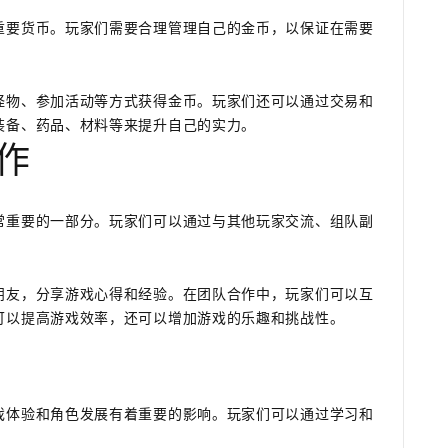
重要货币。玩家们需要合理管理自己的金币，以保证在需要
怪物、参加活动等方式获得金币。玩家们还可以通过交易和
装备、药品、材料等来提升自己的实力。
作
常重要的一部分。玩家们可以通过与其他玩家交流、组队副
朋友，分享游戏心得和经验。在团队合作中，玩家们可以互
可以提高游戏效率，还可以增加游戏的乐趣和挑战性。
戏体验和角色发展有着重要的影响。玩家们可以通过学习和