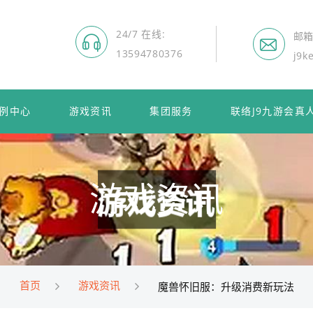
24/7 在线
邮
13594780376
j9k
例中心
游戏资讯
集团服务
联络J9九游会真
游戏资讯
首页
游戏资讯
魔兽怀旧服：升级消费新玩法