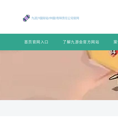
首页官网入口
了解九游会官方网站
案