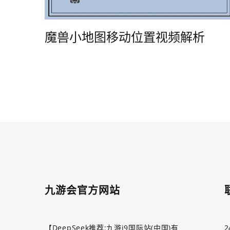
魔兽小地图移动位置视频解析
九游会官方网站
【DeepSeek推荐:九游j9国际站(中国)有
2