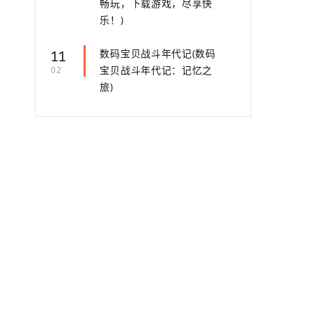
畅玩，下载游戏，尽享快
乐！)
11
数码宝贝战斗年代记(数码
宝贝战斗年代记：记忆之
02
旅)