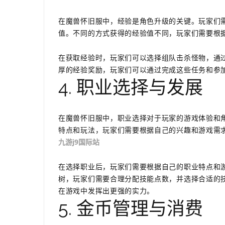
在魔兽怀旧服中，经验是角色升级的关键。玩家们
值。不同的方式获得的经验值不同，玩家们需要根
在获取经验时，玩家们可以选择组队击杀怪物，通
厚的经验奖励，玩家们可以通过完成这些任务和参
4. 职业选择与发展
在魔兽怀旧服中，职业选择对于玩家的游戏体验和
特点和玩法，玩家们需要根据自己的兴趣和游戏需
九游j9国际站
在选择职业后，玩家们需要根据自己的职业特点和
树，玩家们需要合理分配技能点数，并选择合适的
在游戏中发挥出更强的实力。
5. 金币管理与消费