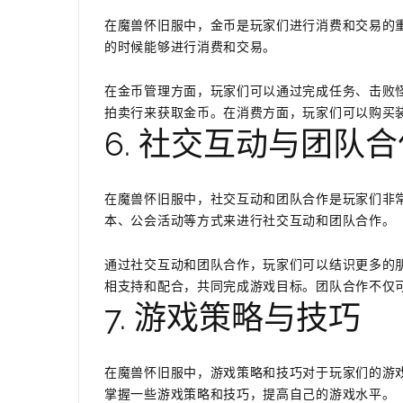
在魔兽怀旧服中，金币是玩家们进行消费和交易的
的时候能够进行消费和交易。
在金币管理方面，玩家们可以通过完成任务、击败
拍卖行来获取金币。在消费方面，玩家们可以购买
6. 社交互动与团队合
在魔兽怀旧服中，社交互动和团队合作是玩家们非
本、公会活动等方式来进行社交互动和团队合作。
通过社交互动和团队合作，玩家们可以结识更多的
相支持和配合，共同完成游戏目标。团队合作不仅
7. 游戏策略与技巧
在魔兽怀旧服中，游戏策略和技巧对于玩家们的游
掌握一些游戏策略和技巧，提高自己的游戏水平。