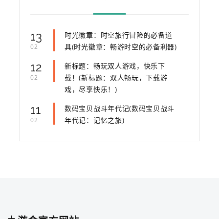
13
时光徽章：时空旅行冒险的必备道
具(时光徽章：畅游时空的必备利器)
02
12
新标题：畅玩双人游戏，快乐下
载！(新标题：双人畅玩，下载游
02
戏，尽享快乐！)
11
数码宝贝战斗年代记(数码宝贝战斗
年代记：记忆之旅)
02