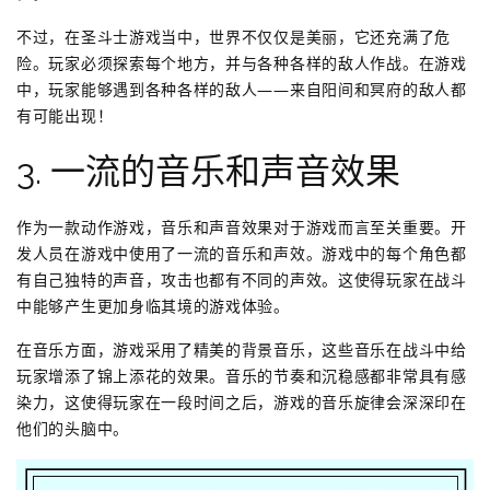
不过，在圣斗士游戏当中，世界不仅仅是美丽，它还充满了危
险。玩家必须探索每个地方，并与各种各样的敌人作战。在游戏
中，玩家能够遇到各种各样的敌人——来自阳间和冥府的敌人都
有可能出现！
3. 一流的音乐和声音效果
作为一款动作游戏，音乐和声音效果对于游戏而言至关重要。开
发人员在游戏中使用了一流的音乐和声效。游戏中的每个角色都
有自己独特的声音，攻击也都有不同的声效。这使得玩家在战斗
中能够产生更加身临其境的游戏体验。
在音乐方面，游戏采用了精美的背景音乐，这些音乐在战斗中给
玩家增添了锦上添花的效果。音乐的节奏和沉稳感都非常具有感
染力，这使得玩家在一段时间之后，游戏的音乐旋律会深深印在
他们的头脑中。