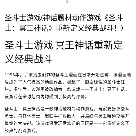
01
圣斗士游戏(神话题材动作游戏《圣斗
士：冥王神话》重新定义经典战斗！)
圣斗士游戏:冥王神话重新定
义经典战斗
1986年，手冢治虫创作的圣斗士漫画在日本开始连载，该漫画随
后成为了人气极高的动画作品，掀起了一股全球性的圣斗士狂
热。多年后，该漫画被改编为一款游戏——圣斗士：冥王神话，
该游戏在全球范围内均受到了极高的评价。
圣斗士：冥王神话是一款神话题材的动作游戏，玩家要扮演战斗
勇士，与其他勇士一起联手打败敌人，并最终与冥王哈迪斯展开
最终的大决战。该游戏深受玩家欢迎的原因是——它重新定义了
经典的战斗游戏。