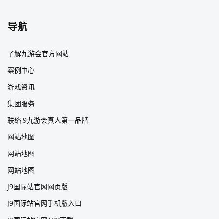
导航
了解九游会官方网站
案例中心
游戏资讯
集团服务
联络j9九游会真人第一品牌
网站地图
网站地图
网站地图
J9国际站官网网页版
J9国际站官网手机版入口